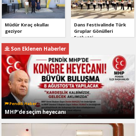
Müdür Kıraç okullaı
Dans Festivalinde Türk
geziyor
Gruplar Gönülleri
Fethetti
Son Eklenen Haberler
Pendik Haber
MHP'de seçim heyecanı