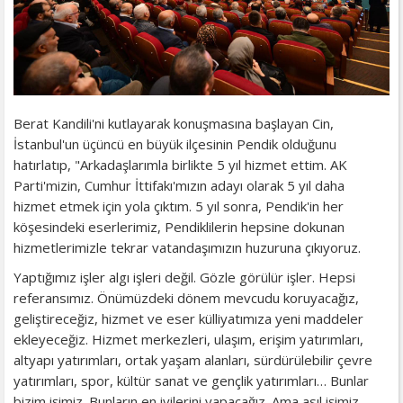
Berat Kandili'ni kutlayarak konuşmasına başlayan Cin,
İstanbul'un üçüncü en büyük ilçesinin Pendik olduğunu
hatırlatıp, "Arkadaşlarımla birlikte 5 yıl hizmet ettim. AK
Parti'mizin, Cumhur İttifakı'mızın adayı olarak 5 yıl daha
hizmet etmek için yola çıktım. 5 yıl sonra, Pendik'in her
köşesindeki eserlerimiz, Pendiklilerin hepsine dokunan
hizmetlerimizle tekrar vatandaşımızın huzuruna çıkıyoruz.
Yaptığımız işler algı işleri değil. Gözle görülür işler. Hepsi
referansımız. Önümüzdeki dönem mevcudu koruyacağız,
geliştireceğiz, hizmet ve eser külliyatımıza yeni maddeler
ekleyeceğiz. Hizmet merkezleri, ulaşım, erişim yatırımları,
altyapı yatırımları, ortak yaşam alanları, sürdürülebilir çevre
yatırımları, spor, kültür sanat ve gençlik yatırımları… Bunlar
bizim işimiz. Bunların en iyilerini yapacağız. Ama asıl işimiz