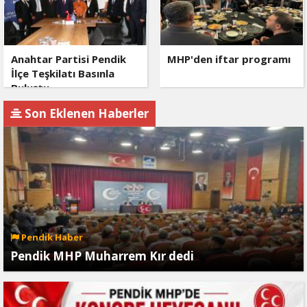
Anahtar Partisi Pendik
MHP'den iftar programı
İlçe Teşkilatı Basınla
Buluştu
Son Eklenen Haberler
Pendik Haber
Pendik MHP Muharrem Kır dedi