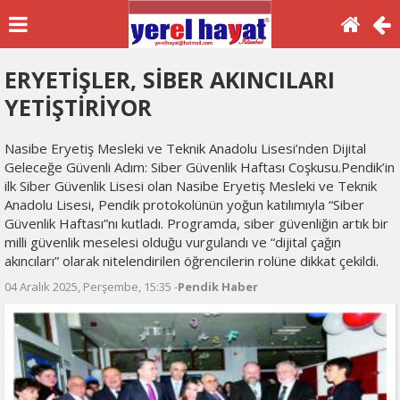
ERYETİŞLER, SİBER AKINCILARI
YETİŞTİRİYOR
Nasibe Eryetiş Mesleki ve Teknik Anadolu Lisesi’nden Dijital
Geleceğe Güvenli Adım: Siber Güvenlik Haftası Coşkusu.​Pendik’in
ilk Siber Güvenlik Lisesi olan Nasibe Eryetiş Mesleki ve Teknik
Anadolu Lisesi, Pendik protokolünün yoğun katılımıyla “Siber
Güvenlik Haftası”nı kutladı. Programda, siber güvenliğin artık bir
milli güvenlik meselesi olduğu vurgulandı ve “dijital çağın
akıncıları” olarak nitelendirilen öğrencilerin rolüne dikkat çekildi.
04 Aralık 2025, Perşembe, 15:35 -
Pendik Haber