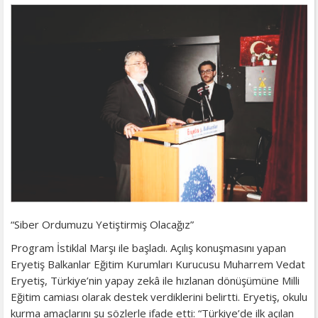
“Siber Ordumuzu Yetiştirmiş Olacağız”
​Program İstiklal Marşı ile başladı. Açılış konuşmasını yapan
Eryetiş Balkanlar Eğitim Kurumları Kurucusu Muharrem Vedat
Eryetiş, Türkiye’nin yapay zekâ ile hızlanan dönüşümüne Milli
Eğitim camiası olarak destek verdiklerini belirtti. Eryetiş, okulu
kurma amaçlarını şu sözlerle ifade etti: “Türkiye’de ilk açılan