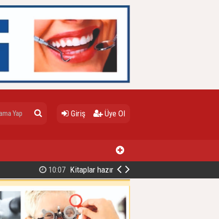
Giriş
Üye Ol
10:07
Kitaplar hazır