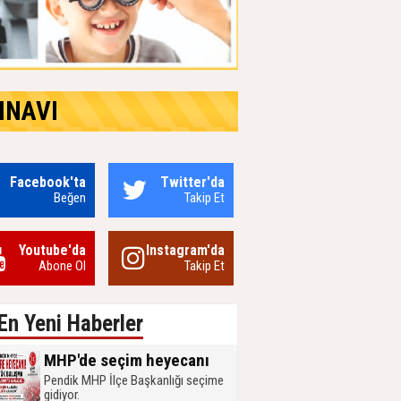
INAVI
Facebook'ta
Twitter'da
Beğen
Takip Et
Youtube'da
Instagram'da
Abone Ol
Takip Et
En Yeni Haberler
MHP'de seçim heyecanı
Pendik MHP İlçe Başkanlığı seçime
gidiyor.