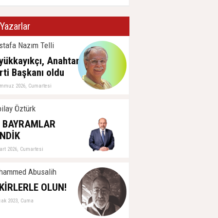
Yazarlar
tafa Nazım Telli
yükkayıkçı, Anahtar
rti Başkanı oldu
emmuz 2026, Cumartesi
ilay Öztürk
İ BAYRAMLAR
NDİK
art 2026, Cumartesi
hammed Abusalih
KİRLERLE OLUN!
cak 2023, Cuma