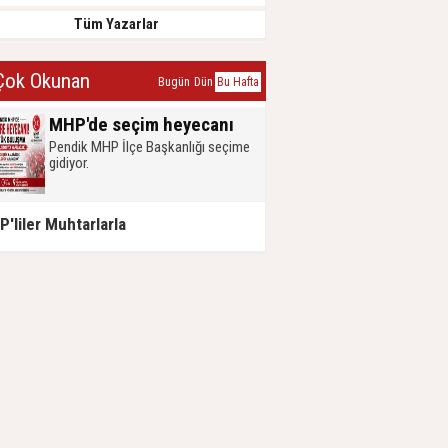
Tüm Yazarlar
ok Okunan
Bugün
Dün
Bu Hafta
MHP'de seçim heyecanı
Pendik MHP İlçe Başkanlığı seçime
gidiyor.
'liler Muhtarlarla