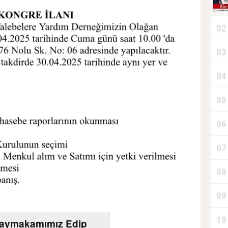
02
03
04
05
06
07
08
09
10
Kaymakamımız Edip