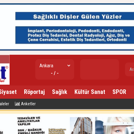
gr. altın
- / -
---
Siyaset
Röportaj
Sağlık
Kültür Sanat
SPOR
leler
Anketler