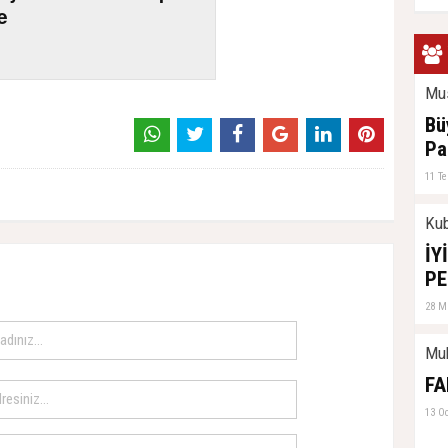
le
Mus
Bü
Pa
11 T
Kub
İY
PE
28 M
Mu
FA
13 O