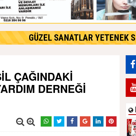
ş Haber:
GÜZEL SANATLAR YETENEK S
SİL ÇAĞINDAKİ
YARDIM DERNEĞİ