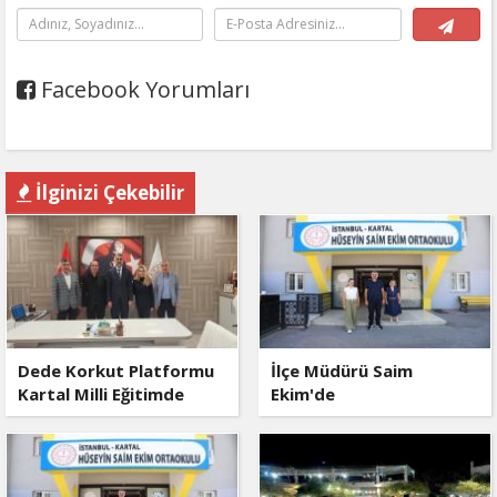
Facebook Yorumları
İlginizi Çekebilir
Dede Korkut Platformu
İlçe Müdürü Saim
Kartal Milli Eğitimde
Ekim'de