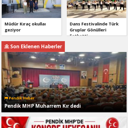
Müdür Kıraç okullaı
Dans Festivalinde Türk
geziyor
Gruplar Gönülleri
Fethetti
Son Eklenen Haberler
Pendik Haber
Pendik MHP Muharrem Kır dedi