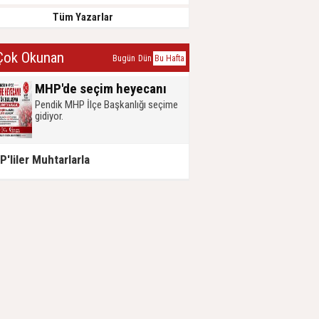
Tüm Yazarlar
ok Okunan
Bugün
Dün
Bu Hafta
MHP'de seçim heyecanı
Pendik MHP İlçe Başkanlığı seçime
gidiyor.
'liler Muhtarlarla