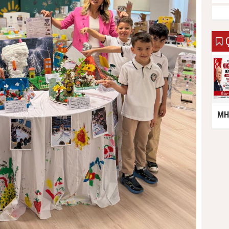
Ç
MHP