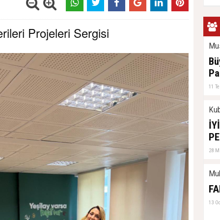
eri Projeleri Sergisi
Mus
Bü
Pa
11 T
Kub
İY
PE
28 M
Mu
FA
13 O