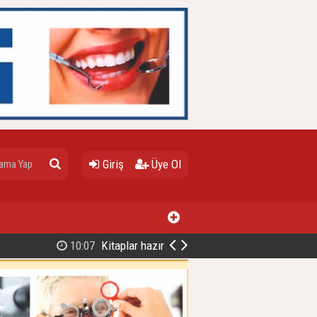
Giriş
Üye Ol
ğuma okumayı nasıl sevdirebilirim?