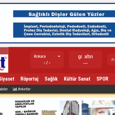
gr. altın
- / -
---
Siyaset
Röportaj
Sağlık
Kültür Sanat
SPOR
23:50
Çocu
leler
Anketler