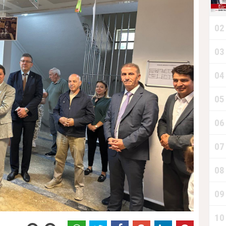
02
03
04
05
06
07
08
09
10