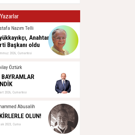
Yazarlar
tafa Nazım Telli
yükkayıkçı, Anahtar
rti Başkanı oldu
emmuz 2026, Cumartesi
ilay Öztürk
İ BAYRAMLAR
NDİK
art 2026, Cumartesi
hammed Abusalih
KİRLERLE OLUN!
cak 2023, Cuma