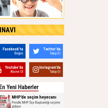
INAVI
Facebook'ta
Twitter'da
Beğen
Takip Et
Youtube'da
Instagram'da
Abone Ol
Takip Et
En Yeni Haberler
MHP'de seçim heyecanı
Pendik MHP İlçe Başkanlığı seçime
gidiyor.