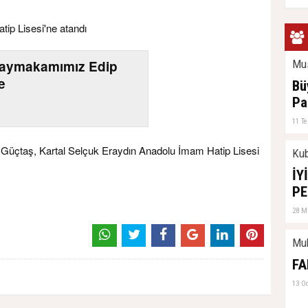
ip Lisesi'ne atandı
Mus
Kaymakamımız Edip
le
Bü
Pa
11 T
Güçtaş, Kartal Selçuk Eraydın Anadolu İmam Hatip Lisesi
Kub
İY
PE
28 M
Mu
FA
13 O