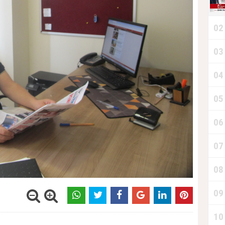
02
03
04
05
06
07
08
09
10