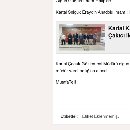
Olgun Güçtaş İmam Hatip'de
Kartal Selçuk Eraydın Anadolu İmam Hat
Kartal 
Çakıcı i
Kartal Çocuk Gözlemevi Müdürü olgun 
müdür yardımcılığına atandı.
MutafaTelli
Etiketler:
Etiket Eklenmemiş.