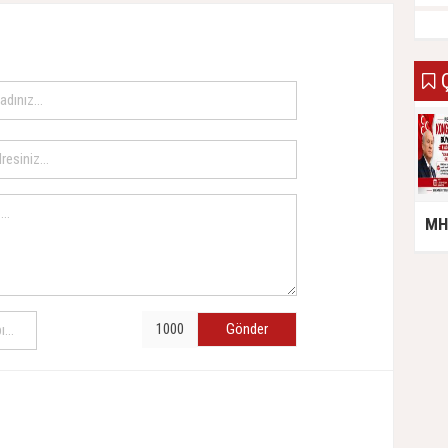
Ç
MHP
Gönder