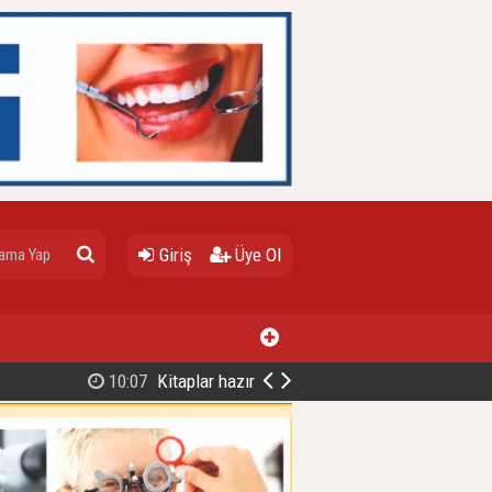
Giriş
Üye Ol
10:07
Kitaplar hazır