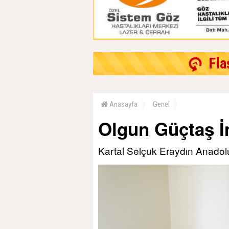
Fla
Anasayfa
Genel
Olgun Güçtaş İ
Kartal Selçuk Eraydın Anadol