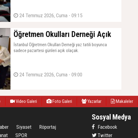
24 Temmuz 2026, Cuma - 09:15
Öğretmen Okulları Derneği Açık
İstanbul Öğretmen Okulları Derneği yaz tatili boyunca
sadece pazartesi günleri açık olaçak.
24 Temmuz 2026, Cuma - 09:00
e
Video Galeri
Foto Galeri
Yazarlar
Makaleler
Sosyal Medya
aber
Siyaset
Röportaj
Facebook
anat
SPOR
Twitter