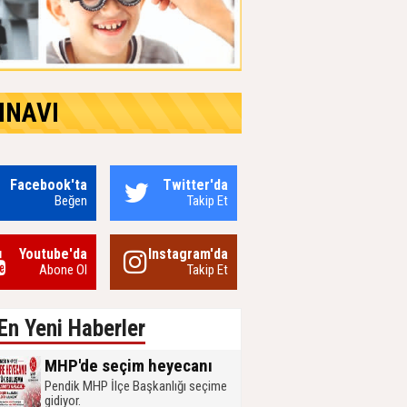
INAVI
Facebook'ta
Twitter'da
Beğen
Takip Et
Youtube'da
Instagram'da
Abone Ol
Takip Et
En Yeni Haberler
MHP'de seçim heyecanı
Pendik MHP İlçe Başkanlığı seçime
gidiyor.