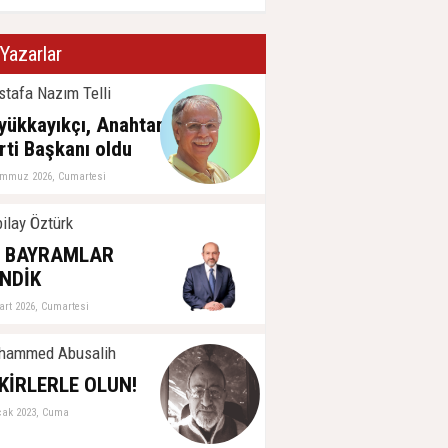
Yazarlar
tafa Nazım Telli
yükkayıkçı, Anahtar
rti Başkanı oldu
emmuz 2026, Cumartesi
ilay Öztürk
İ BAYRAMLAR
NDİK
art 2026, Cumartesi
hammed Abusalih
KİRLERLE OLUN!
cak 2023, Cuma