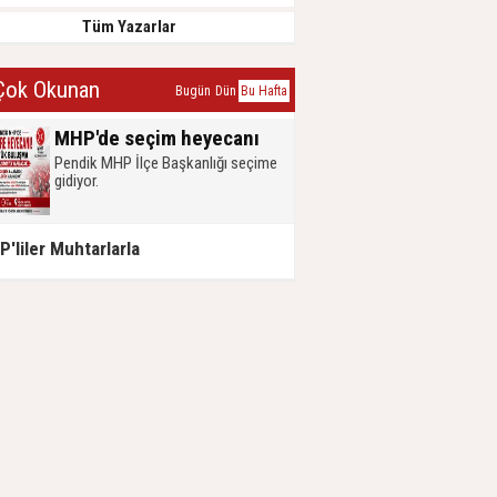
Tüm Yazarlar
ok Okunan
Bugün
Dün
Bu Hafta
MHP'de seçim heyecanı
Pendik MHP İlçe Başkanlığı seçime
gidiyor.
'liler Muhtarlarla