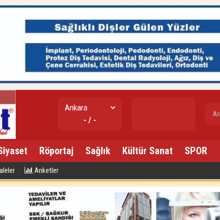
gr. altın
- / -
---
Siyaset
Röportaj
Sağlık
Kültür Sanat
SPOR
leler
Anketler