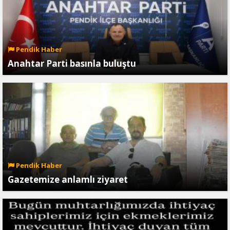
Pendik Haber
Anahtar Parti basınla buluştu
Pendik Haber
Gazetemize anlamlı ziyaret