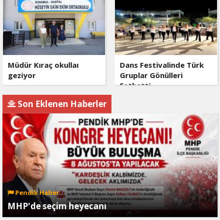
Müdür Kıraç okullaı
Dans Festivalinde Türk
geziyor
Gruplar Gönülleri
Fethetti
Son Eklenen Haberler
Pendik Haber
MHP'de seçim heyecanı