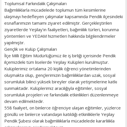
Toplumsal Farkındalık Çalışmaları
Bağımlılıklarla mücadelede toplumun tüm kesimlerine
ulaşmayı hedefleyen çalışmalar kapsamında Pendik ilçesindeki
esnaflarımızın tamamı ziyaret edilmiştir. Gerçekleştirilen
ziyaretlerde Yeşilay’ın faaliyetleri, bağımlılık türleri, korunma
yöntemleri ve YEDAM hizmetleri hakkında bilgilendirmeler
yapılmıştır.
Gençlik ve Kulüp Çalışmaları
İlçe Milli Eğitim Müdürlüğümüz ile iş birliği içerisinde Pendik
ilçemizdeki tüm liselerde Yeşilay Kulüpleri kurulmuştur.
Kulüplerimiz ortalama 20 kişilik öğrenci yönetimlerinden
oluşmakta olup, gençlerimizin bağımlılıklardan uzak, sosyal
sorumluluk bilinci yüksek bireyler olarak yetişmelerine katkı
sunmaktadır. Kulüplerimiz aracılığıyla eğitimler, sosyal
sorumluluk projeleri ve farkındalık etkinlikleri düzenlenmeye
devam edilmektedir.
558 faaliyet, on binlerce öğrenciye ulaşan eğitimler, yüzlerce
gönüllü ve binlerce vatandaşın katıldığı etkinliklerle Yeşilay
Pendik Şubesi olarak bağımlılıklarla mücadelede kararlılıkla