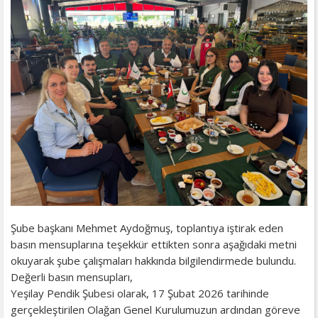
Şube başkanı Mehmet Aydoğmuş, toplantıya iştirak eden
basın mensuplarına teşekkür ettikten sonra aşağıdaki metni
okuyarak şube çalışmaları hakkında bilgilendirmede bulundu.
Değerli basın mensupları,
Yeşilay Pendik Şubesi olarak, 17 Şubat 2026 tarihinde
gerçekleştirilen Olağan Genel Kurulumuzun ardından göreve