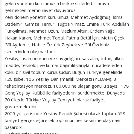
gelen yönetim kurulumuzla birlikte sizlerle bir araya
gelmekten memnuniyet duyuyoruz.
Yeni dönem yönetim kurulumuz; Mehmet Aydoğmuş, İsmail
Özdemir, Gamze Temur, Tuğba Yılmaz, Emine Türk, Abdullah
Türkyılmaz, Mehmet Uzun, Mazlum Altun, Erdem Yağcı,
Hakan Karkın, Mehmet Topal, Fatma Betül İçin, Metin Çiçek,
Gül Aydemir, Hatice Öztürk Zeybek ve Gül Özdeniz
isimlerinden oluşmaktadır.
Yeşilay; insan onurunu ve saygınlığını esas alan, tütün, alkol,
madde, teknoloji ve kumar bağımlılıklarıyla mücadele eden
köklü bir sivil toplum kuruluşudur. Bugün Türkiye genelinde
120 şube, 105 Yeşilay Danışmanlık Merkezi (YEDAM), 3
rehabilitasyon merkezi, 100.000 ne ulaşan gönüllü sayısı, 178
Genç Yeşilay Kulübü ile faaliyetlerini sürdürmekte, Dünyada
70 ülkede Türkiye Yeşilay Cemiyeti olarak faaliyet
göstermektedir.
2025 yılı içerisinde Yeşilay Pendik Şubesi olarak toplam 558
faaliyet gerçekleştirerek toplumun her kesimine ulaşmayı
başardık.
Bu faaliyetler kapsamında;