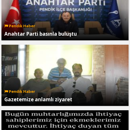
Pendik Haber
Anahtar Parti basınla buluştu
Pendik Haber
Gazetemize anlamlı ziyaret