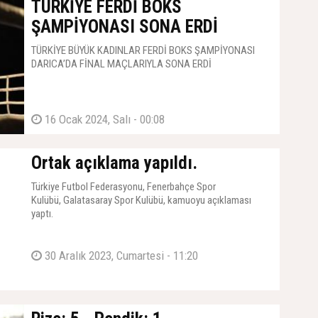
TÜRKİYE FERDİ BOKS
ŞAMPİYONASI SONA ERDİ
TÜRKİYE BÜYÜK KADINLAR FERDİ BOKS ŞAMPİYONASI
DARICA’DA FİNAL MAÇLARIYLA SONA ERDİ
16 Ocak 2024, Salı - 00:08
Ortak açıklama yapıldı.
Türkiye Futbol Federasyonu, Fenerbahçe Spor
Kulübü, Galatasaray Spor Kulübü, kamuoyu açıklaması
yaptı.
30 Aralık 2023, Cumartesi - 11:20