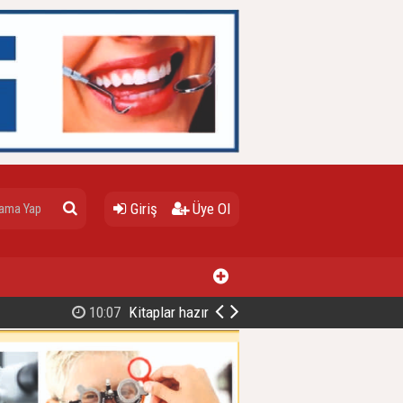
Giriş
Üye Ol
10:07
Kitaplar hazır