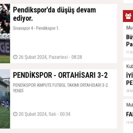
Pendikspor'da düşüş devam
ediyor.
Mus
Sivasspor 4 - Pendikspor 1.
Bü
Pa
11 T
26 Şubat 2024, Pazartesi - 08:28
Kub
PENDİKSPOR - ORTAHİSARI 3-2
İY
PE
PENDİKSPOR AMPUTE FUTBOL TAKIMI ORTAHİSARI 3-2
YENDİ
28 M
Mu
FA
20 Şubat 2024, Salı - 00:34
13 O