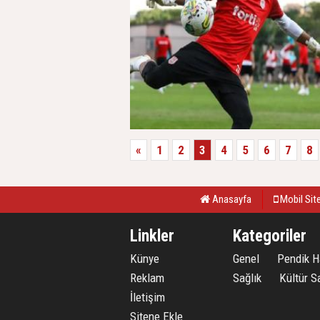
«
1
2
3
4
5
6
7
8
Anasayfa
Mobil Sit
Linkler
Kategoriler
Künye
Genel
Pendik H
Reklam
Sağlık
Kültür S
İletişim
Sitene Ekle