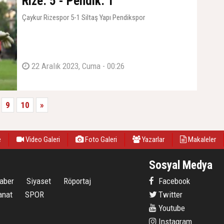
Rize: 5 - Pendik: 1
Çaykur Rizespor 5-1 Siltaş Yapı Pendikspor
22 Aralık 2023, Cuma - 00:26
9
10
»
e
Video Galeri
Foto Galeri
Yazarlar
Makaleler
Sosyal Medya
aber
Siyaset
Röportaj
Facebook
anat
SPOR
Twitter
Youtube
Instagram