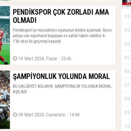
PENDİKSPOR ÇOK ZORLADI AMA
02
OLMADI
03
Pendikspor’un mücadeleci oyununun kilidini açamadı. İkinci
yarıya can siperhane başlayan ev sahibi takım rakibini 4-
1’lik skor ile geçmeyi başardı.
04
05
10 Mart 2024, Pazar - 23:46
06
ŞAMPİYONLUK YOLUNDA MORAL
07
BU GALİBİYET ASLAN’A ŞAMPİYONLUK YOLUNDA MORAL
AŞILADI
08
09
09 Mart 2024, Cumartesi - 14:48
10