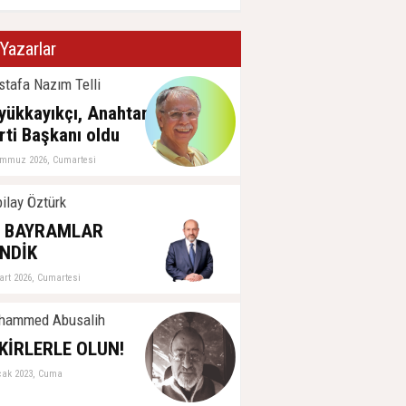
Yazarlar
tafa Nazım Telli
yükkayıkçı, Anahtar
rti Başkanı oldu
emmuz 2026, Cumartesi
ilay Öztürk
İ BAYRAMLAR
NDİK
art 2026, Cumartesi
hammed Abusalih
KİRLERLE OLUN!
cak 2023, Cuma