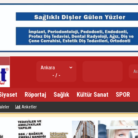
gr. altın
- / -
---
Siyaset
Röportaj
Sağlık
Kültür Sanat
SPOR
leler
Anketler