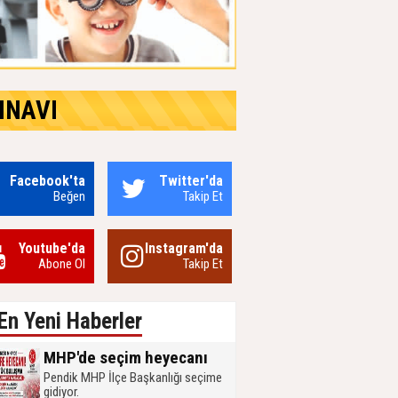
INAVI
Facebook'ta
Twitter'da
Beğen
Takip Et
Youtube'da
Instagram'da
Abone Ol
Takip Et
En Yeni Haberler
MHP'de seçim heyecanı
Pendik MHP İlçe Başkanlığı seçime
gidiyor.