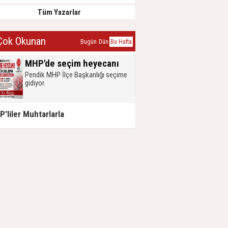
Tüm Yazarlar
ok Okunan
Bugün
Dün
Bu Hafta
MHP'de seçim heyecanı
Pendik MHP İlçe Başkanlığı seçime
gidiyor.
'liler Muhtarlarla