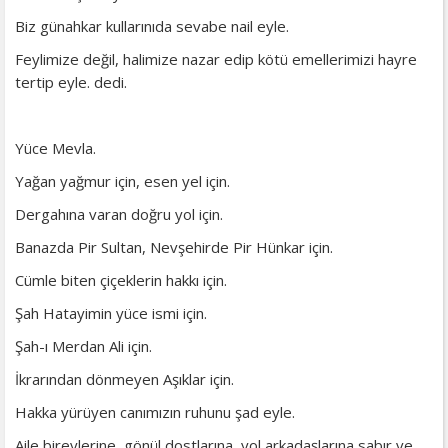
Biz günahkar kullarınıda sevabe nail eyle.
Feylimize değil, halimize nazar edip kötü emellerimizi hayre
tertip eyle. dedi.
Yüce Mevla.
Yağan yağmur için, esen yel için.
Dergahına varan doğru yol için.
Banazda Pir Sultan, Nevşehirde Pir Hünkar için.
Cümle biten çiçeklerin hakkı için.
Şah Hatayimin yüce ismi için.
Şah-ı Merdan Ali için.
İkrarından dönmeyen Aşıklar için.
Hakka yürüyen canımızın ruhunu şad eyle.
Aile bireylerine, gönül dostlarına, yol arkadaşlarına sabır ve