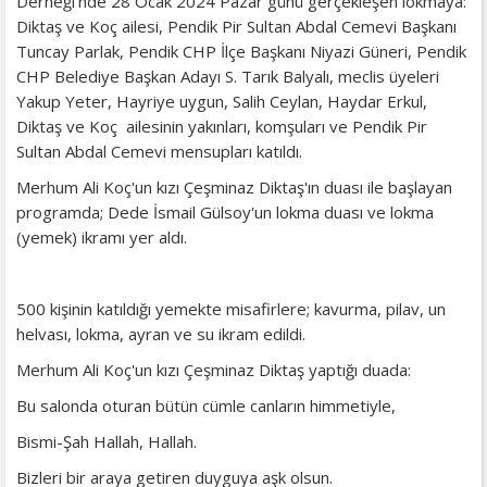
Derneği'nde 28 Ocak 2024 Pazar günü gerçekleşen lokmaya:
Diktaş ve Koç ailesi, Pendik Pir Sultan Abdal Cemevi Başkanı
Tuncay Parlak, Pendik CHP İlçe Başkanı Niyazi Güneri, Pendik
CHP Belediye Başkan Adayı S. Tarık Balyalı, meclis üyeleri
Yakup Yeter, Hayriye uygun, Salih Ceylan, Haydar Erkul,
Diktaş ve Koç ailesinin yakınları, komşuları ve Pendik Pir
Sultan Abdal Cemevi mensupları katıldı.
Merhum Ali Koç'un kızı Çeşminaz Diktaş'ın duası ile başlayan
programda; Dede İsmail Gülsoy'un lokma duası ve lokma
(yemek) ikramı yer aldı.
500 kişinin katıldığı yemekte misafirlere; kavurma, pilav, un
helvası, lokma, ayran ve su ikram edildi.
Merhum Ali Koç'un kızı Çeşminaz Diktaş yaptığı duada:
Bu salonda oturan bütün cümle canların himmetiyle,
Bismi-Şah Hallah, Hallah.
Bizleri bir araya getiren duyguya aşk olsun.