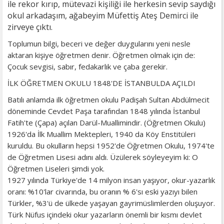
ile rekor kırıp, mütevazi kişiliği ile herkesin sevip saydığı
okul arkadaşım, ağabeyim Müfettiş Ateş Demirci ile
zirveye çıktı.
Toplumun bilgi, beceri ve değer duygularını yeni nesle
aktaran kişiye öğretmen denir. Öğretmen olmak için de:
Çocuk sevgisi, sabır, fedakarlık ve çaba gerekir.
İLK ÖĞRETMEN OKULU 1848'DE İSTANBULDA AÇILDI
Batılı anlamda ilk öğretmen okulu Padişah Sultan Abdülmecit
döneminde Cevdet Paşa tarafından 1848 yılında İstanbul
Fatih'te (Çapa) açılan Darül-Muallimindir. (Öğretmen Okulu)
1926'da İlk Muallim Mektepleri, 1940 da Köy Enstitüleri
kuruldu. Bu okulların hepsi 1952'de Öğretmen Okulu, 1974'te
de Öğretmen Lisesi adını aldı. Üzülerek söyleyeyim ki: O
Öğretmen Liseleri şimdi yok.
1927 yılında Türkiye'de 14 milyon insan yaşıyor, okur-yazarlık
oranı: %10'lar civarında, bu oranın % 6'sı eski yazıyı bilen
Türkler, %3'ü de ülkede yaşayan gayrimüslimlerden oluşuyor.
Türk Nüfus içindeki okur yazarların önemli bir kısmı devlet