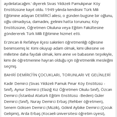
aydınlatacağım.' diyerek Sivas Yıldızeli Pamukpınar Köy
Enstitüsüne kayıt oldu. 1949 yılında kendisini Türk Mili
Eğitimine adayan DEMİRCİ ailesi, o günden bugüne bir oğlunu,
oğlu olmadıysa, damadını, gelinini hatta torununu; Köy
Enstitüsüne, Öğretmen Okuluna veya Eğitim Fakültesine
göndererek Türk Milli Eğitimine hizmet etti.
Erzincan ili Refahiye ilçesi sakinleri öğretmenliği öğlesine
benimsemiş ki: Kimi okuyup adam olmak, kimi ülkesine ve
milletine daha faydalı olmak, kimi anne ve babasının teşvikiyle,
kimi de öğretmenine hayran olduğu için öğretmenlik mesleğini
seçmiş.
BAHRİ DEMİRCİ'İN ÇOCUKLARI, TORUNLARI VE GELİNLERİ
Kadir Demirci (Sivas Yıldızeli Pamuk Pınar Köy Enstitüsü -
Sınıf), Aynur Demirci (Elazığ Kız Öğretmen Okulu-Sınıf), Özcan
Demirci (İstanbul Atatürk Eğitim Enstitüsü -Beden) Güler
Demirci (Sınıf), Nuray Demirci Erbaş (Rehber öğretmen),
Senem Göksen Demirci (Müzik), Göknil Aybike Demirci (Çocuk
Gelişimi), Arda Erbaş (Kocaeli üniversitesi öğretim üyesi),