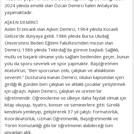
2024 yılında emekli olan Özcan Demirci halen Antalya'da
yaşamaktadır.
AŞKEN DEMİRCİ
Aslen Erzincanlı olan Aşken Demirci, 1964 yılında Kocaeli
Gebze'de dünyaya geldi. 1986 yılında Bursa Uludağ
Üniversitesi Beden Eğitimi Fakültesi'nden mezun olan
Demirci; 1986 yılında Tekirdağ'da göreve başladı. Sağlıklı,
mutlu ve başarılı olmanın yolu sağlam bedenden geçer, bunun
yolu da sporu sevmek ve spor yapmaktır. Başöğretmen
Atatürk'ün, “Ben sporcunun zeki, çalışkan ve ahlaklısının
severim.” Düsturuna inanan Demirci; okulun kapısından içeri
girdiği ilk günden beri çalışkan ve ahlaklı çocuklar yetiştirmek
için uğraştı. Aşken Demirci, çalışkan ve üreten bir
öğretmendir. Öğrencilerine ve ülkeye daha faydalı olmak için
kitap okuyup, tiyatro, konser ve seminerlere gitti. Sürekli
kendisini yenileyip, geliştirerek 37 yıl çalıştı. Formatörlük,
Koordinatörlük, Uzman Öğretmenlik, Başöğretmenlik ve
Tören Komutanlığı gibi bir öğretmenin alabileceği tüm
unvanları aldı.