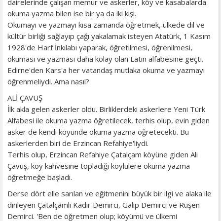
dairelerinde çalışan memur ve askerler, köy ve kasabalarda
okuma yazma bilen ise bir ya da iki kişi.
Okumayı ve yazmayı kısa zamanda öğretmek, ülkede dil ve
kültür birliği sağlayıp çağı yakalamak isteyen Atatürk, 1 Kasım
1928'de Harf İnkılabı yaparak, öğretilmesi, öğrenilmesi,
okuması ve yazması daha kolay olan Latin alfabesine geçti.
Edirne'den Kars'a her vatandaş mutlaka okuma ve yazmayı
öğrenmeliydi. Ama nasıl?
ALİ ÇAVUŞ
İlk akla gelen askerler oldu. Birliklerdeki askerlere Yeni Türk
Alfabesi ile okuma yazma öğretilecek, terhis olup, evin giden
asker de kendi köyünde okuma yazma öğretecekti. Bu
askerlerden biri de Erzincan Refahiye'liydi.
Terhis olup, Erzincan Refahiye Çatalçam köyüne giden Ali
Çavuş, köy kahvesine topladığı köylülere okuma yazma
öğretmeğe başladı.
Derse dört elle sarılan ve eğitmenini büyük bir ilgi ve alaka ile
dinleyen Çatalçamlı Kadir Demirci, Galip Demirci ve Ruşen
Demirci. 'Ben de öğretmen olup; köyümü ve ülkemi