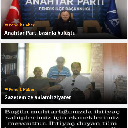
Pendik Haber
Anahtar Parti basınla buluştu
Pendik Haber
Gazetemize anlamlı ziyaret