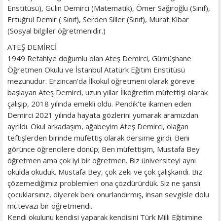
Enstitüsü), Gülin Demirci (Matematik), Ömer Sağıroğlu (Sınıf),
Ertuğrul Demir ( Sınıf), Serden Siller (Sınıf), Murat Kibar
(Sosyal bilgiler öğretmenidir.)
ATEŞ DEMİRCİ
1949 Refahiye doğumlu olan Ateş Demirci, Gümüşhane
Öğretmen Okulu ve İstanbul Atatürk Eğitim Enstitüsü
mezunudur. Erzincan'da İlkokul öğretmeni olarak göreve
başlayan Ateş Demirci, uzun yıllar İlköğretim müfettişi olarak
çalışıp, 2018 yılında emekli oldu. Pendik'te ikamen eden
Demirci 2021 yılında hayata gözlerini yumarak aramızdan
ayrıldı. Okul arkadaşım, ağabeyim Ateş Demirci, olağan
teftişlerden birinde müfettiş olarak dersime girdi. Beni
görünce öğrencilere dönüp; Ben müfettişim, Mustafa Bey
öğretmen ama çok iyi bir öğretmen. Biz üniversiteyi aynı
okulda okuduk. Mustafa Bey, çok zeki ve çok çalışkandı. Biz
çözemediğimiz problemleri ona çözdürürdük. Siz ne şanslı
çocuklarsınız, diyerek beni onurlandırmış, insan sevgisle dolu
mütevazi bir öğretmendi.
Kendi okulunu kendisi yaparak kendisini Türk Milli Eğitimine