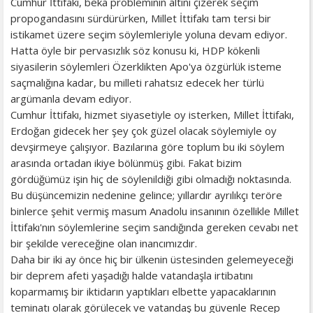
Cumhur İttifakı, beka probleminin altını çizerek seçim
propogandasını sürdürürken, Millet İttifakı tam tersi bir
istikamet üzere seçim söylemleriyle yoluna devam ediyor.
Hatta öyle bir pervasızlık söz konusu ki, HDP kökenli
siyasilerin söylemleri Özerklikten Apo'ya özgürlük isteme
saçmalığına kadar, bu milleti rahatsız edecek her türlü
argümanla devam ediyor.
Cumhur İttifakı, hizmet siyasetiyle oy isterken, Millet İttifakı,
Erdoğan gidecek her şey çok güzel olacak söylemiyle oy
devşirmeye çalışıyor. Bazılarına göre toplum bu iki söylem
arasında ortadan ikiye bölünmüş gibi. Fakat bizim
gördüğümüz işin hiç de söylenildiği gibi olmadığı noktasında.
Bu düşüncemizin nedenine gelince; yıllardır ayrılıkçı teröre
binlerce şehit vermiş masum Anadolu insanının özellikle Millet
İttifakı'nın söylemlerine seçim sandığında gereken cevabı net
bir şekilde vereceğine olan inancımızdır.
Daha bir iki ay önce hiç bir ülkenin üstesinden gelemeyeceği
bir deprem afeti yaşadığı halde vatandaşla irtibatını
koparmamış bir iktidarın yaptıkları elbette yapacaklarının
teminatı olarak görülecek ve vatandaş bu güvenle Recep