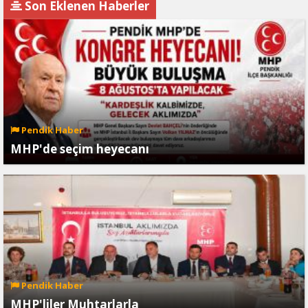
Son Eklenen Haberler
Pendik Haber
MHP'de seçim heyecanı
Pendik Haber
MHP'liler Muhtarlarla